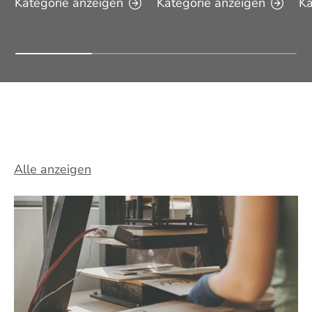
Kategorie anzeigen
Kategorie anzeigen
Ka
UNSERE BESTSELLER AUS
HOLZ
Alle anzeigen