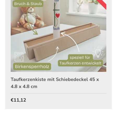
Taufkerzenkiste mit Schiebedeckel 45 x
4.8 x 4.8 cm
Normaler Preis
€11,12