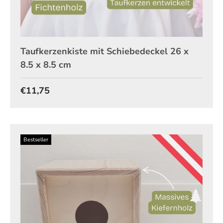
Taufkerzenkiste mit Schiebedeckel 26 x
8.5 x 8.5 cm
Normaler Preis
€11,75
Bestseller