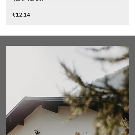
Normaler Preis
€12,14