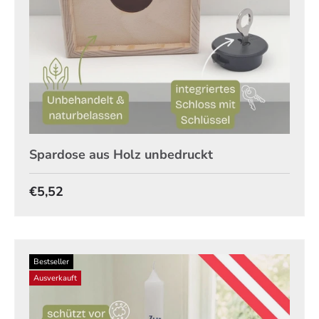
Spardose aus Holz unbedruckt
Normaler Preis
€5,52
Bestseller
Ausverkauft